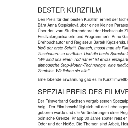
BESTER KURZFILM
Den Preis für den besten Kurzfilm erhielt der tsch
Bára Anna Stejskalová über einen kleinen Parasit
Über den vom Studierendenrat der Hochschule Zitt
Festivalorganisatorin und Programmerin Anne Gas
Drehbuchautor und Regisseur Bartek Kędzierski. 
bloß der erste Schritt. Danach, musst man als F
Zuschauern zu erzählen. Und die beste Sprache i
"Wir sind uns einen Tod näher" ist etwas einzigart
altmodische Stop-Motion-Technologie, eine niedlic
Zombies. Wir lieben sie alle!"
Eine lobende Erwähnung gab es im Kurzfilmwettb
SPEZIALPREIS DES FILM
Der Filmverband Sachsen vergab seinen Spezialp
Voigt. Der Film beschäftigt sich mit der Lebensge
geboren wurde und die Veränderungen einer Regi
polnische Grenze. Knapp 30 Jahre später reist er
Oder und der Neiße. Die Themen sind Arbeit, He