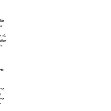
für
er
 als
tter
n,
ten
ht.
s,
ht,
r