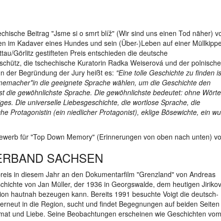
echische Beitrag "Jsme si o smrt blíž" (Wir sind uns einen Tod näher) v
en im Kadaver eines Hundes und sein (Über-)Leben auf einer Müllkippe
au/Görlitz gestifteten Preis entschieden die deutsche
chütz, die tschechische Kuratorin Radka Weiserová und der polnische
In der Begründung der Jury heißt es:
"Eine tolle Geschichte zu finden is
ilmemacher*in die geeignete Sprache wählen, um die Geschichte den
st die gewöhnlichste Sprache. Die gewöhnlichste bedeutet: ohne Wörte
iges. Die universelle Liebesgeschichte, die wortlose Sprache, die
he Protagonistin (ein niedlicher Protagonist), eklige Bösewichte, ein 
ewerb für "Top Down Memory" (Erinnerungen von oben nach unten) von
VERBAND SACHSEN
reis in diesem Jahr an den Dokumentarfilm "Grenzland" von Andreas
schichte von Jan Müller, der 1936 in Georgswalde, dem heutigen Jirikov
on hautnah bezeugen kann. Bereits 1991 besuchte Voigt die deutsch-
 erneut in die Region, sucht und findet Begegnungen auf beiden Seiten
imat und Liebe. Seine Beobachtungen erscheinen wie Geschichten vo