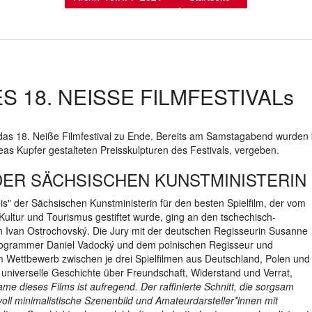
S 18. NEISSE FILMFESTIVALs
as 18. Neiße Filmfestival zu Ende. Bereits am Samstagabend wurden b
as Kupfer gestalteten Preisskulpturen des Festivals, vergeben.
DER SÄCHSISCHEN KUNSTMINISTERIN 
is" der Sächsischen Kunstministerin für den besten Spielfilm, der vom
Kultur und Tourismus gestiftet wurde, ging an den tschechisch-
on Ivan Ostrochovský. Die Jury mit der deutschen Regisseurin Susanne
rogrammer Daniel Vadocký und dem polnischen Regisseur und
 Wettbewerb zwischen je drei Spielfilmen aus Deutschland, Polen und
e universelle Geschichte über Freundschaft, Widerstand und Verrat,
me dieses Films ist aufregend. Der raffinierte Schnitt, die sorgsam
ll minimalistische Szenenbild und Amateurdarsteller*innen mit