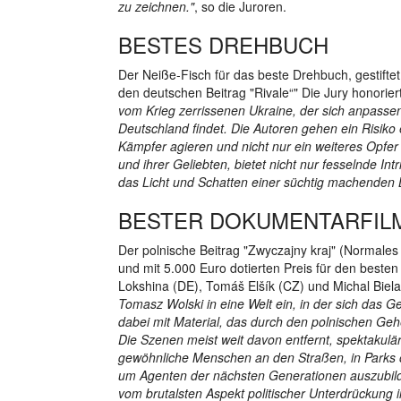
zu zeichnen."
, so die Juroren.
BESTES DREHBUCH
Der Neiße-Fisch für das beste Drehbuch, gestifte
den deutschen Beitrag "Rivale“" Die Jury honorie
vom Krieg zerrissenen Ukraine, der sich anpass
Deutschland findet. Die Autoren gehen ein Risiko
Kämpfer agieren und nicht nur ein weiteres Opfer
und ihrer Geliebten, bietet nicht nur fesselnde In
das Licht und Schatten einer süchtig machenden L
BESTER DOKUMENTARFIL
Der polnische Beitrag "Zwyczajny kraj" (Normales
und mit 5.000 Euro dotierten Preis für den besten
Lokshina (DE), Tomáš Elšík (CZ) und Michal Biela
Tomasz Wolski in eine Welt ein, in der sich das G
dabei mit Material, das durch den polnischen G
Die Szenen meist weit davon entfernt, spektakulär
gewöhnliche Menschen an den Straßen, in Parks 
um Agenten der nächsten Generationen auszubild
vom brutalsten Aspekt politischer Unterdrückung 