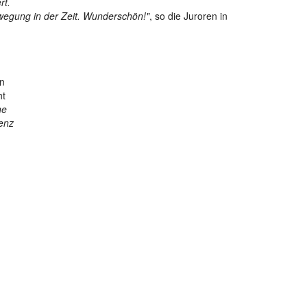
rt.
ewegung in der Zeit. Wunderschön!"
, so die Juroren in
in
ht
ne
senz