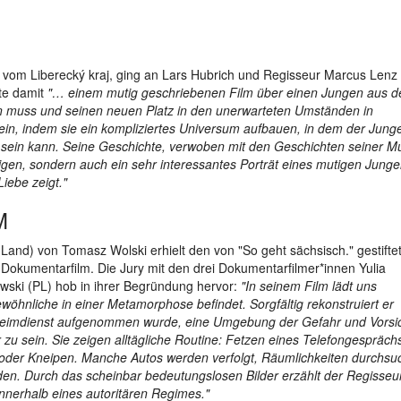
t vom Liberecký kraj, ging an Lars Hubrich und Regisseur Marcus Lenz 
rte damit
"… einem mutig geschriebenen Film über einen Jungen aus d
en muss und seinen neuen Platz in den unerwarteten Umständen in
 ein, indem sie ein kompliziertes Universum aufbauen, in dem der Junge
 sein kann. Seine Geschichte, verwoben mit den Geschichten seiner Mu
trigen, sondern auch ein sehr interessantes Porträt eines mutigen Junge
iebe zeigt."
M
 Land) von Tomasz Wolski erhielt den von "So geht sächsisch." gestifte
 Dokumentarfilm. Die Jury mit den drei Dokumentarfilmer*innen Yulia
wski (PL) hob in ihrer Begründung hervor:
"In seinem Film lädt uns
ewöhnliche in einer Metamorphose befindet. Sorgfältig rekonstruiert er
eheimdienst aufgenommen wurde, eine Umgebung der Gefahr und Vorsic
 zu sein. Sie zeigen alltägliche Routine: Fetzen eines Telefongespräch
oder Kneipen. Manche Autos werden verfolgt, Räumlichkeiten durchsuc
en. Durch das scheinbar bedeutungslosen Bilder erzählt der Regisseu
innerhalb eines autoritären Regimes."