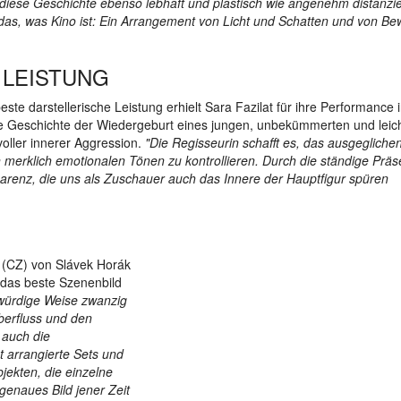
diese Geschichte ebenso lebhaft und plastisch wie angenehm distanzie
n das, was Kino ist: Ein Arrangement von Licht und Schatten und von B
 LEISTUNG
beste darstellerische Leistung erhielt Sara Fazilat für ihre Performance 
die Geschichte der Wiedergeburt eines jungen, unbekümmerten und leic
oller innerer Aggression.
"Die Regisseurin schafft es, das ausgegliche
en merklich emotionalen Tönen zu kontrollieren. Durch die ständige Prä
parenz, die uns als Zuschauer auch das Innere der Hauptfigur spüren
" (CZ) von Slávek Horák
r das beste Szenenbild
bwürdige Weise zwanzig
berfluss und den
 auch die
t arrangierte Sets und
jekten, die einzelne
genaues Bild jener Zeit