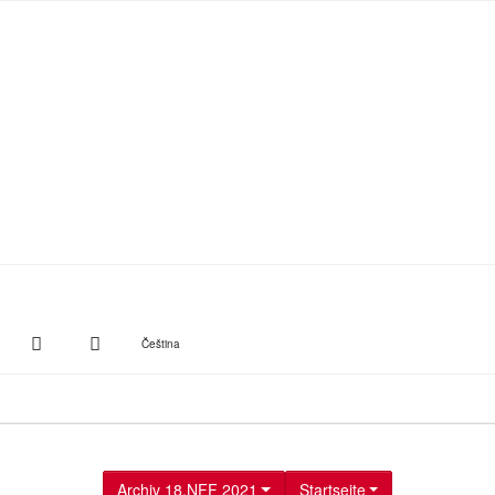
witter
Instagram
Suche
Čeština
Archiv 18.NFF 2021
Startseite