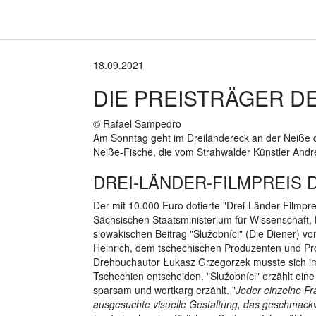
18.09.2021
DIE PREISTRÄGER DE
© Rafael Sampedro
Am Sonntag geht im Dreiländereck an der Neiße d
Neiße-Fische, die vom Strahwalder Künstler Andre
DREI-LÄNDER-FILMPREIS 
Der mit 10.000 Euro dotierte "Drei-Länder-Filmpre
Sächsischen Staatsministerium für Wissenschaft, 
slowakischen Beitrag "Služobníci" (Die Diener) v
Heinrich, dem tschechischen Produzenten und P
Drehbuchautor Łukasz Grzegorzek musste sich im
Tschechien entscheiden. "Služobníci" erzählt ein
sparsam und wortkarg erzählt. "
Jeder einzelne Fra
ausgesuchte visuelle Gestaltung, das geschmackvo