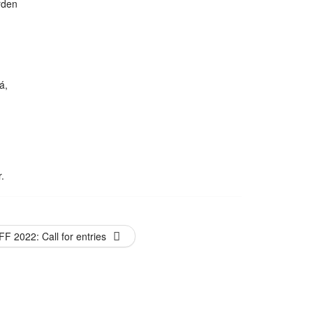
rden
á,
.
FF 2022: Call for entries