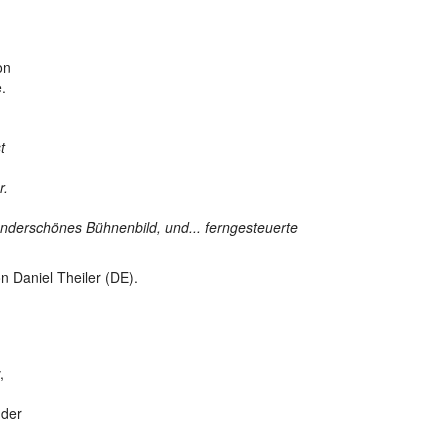
on
.
t
r.
wunderschönes Bühnenbild, und... ferngesteuerte
 Daniel Theiler (DE).
,
 der
m