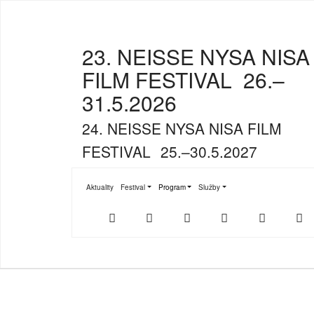
23. NEISSE NYSA NISA
FILM FESTIVAL
26.–
31.5.2026
24. NEISSE NYSA NISA FILM
FESTIVAL
25.–30.5.2027
Aktuality
Festival
Program
Služby
Submenu for "Festival"
Submenu for "Program"
Submenu for "Služby"
Der
NFF-
NFF-
Youtube
Facebook
T
offizielle
App
App
NFF-
im
bei
Webshop
App
Google
Store
Play