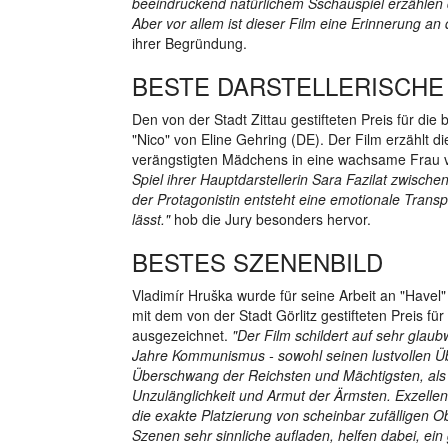
beeindruckend natürlichem Sschauspiel erzählen 
Aber vor allem ist dieser Film eine Erinnerung a
ihrer Begründung.
BESTE DARSTELLERISCHE
Den von der Stadt Zittau gestifteten Preis für die 
"Nico" von Eline Gehring (DE). Der Film erzählt 
verängstigten Mädchens in eine wachsame Frau v
Spiel ihrer Hauptdarstellerin Sara Fazilat zwisch
der Protagonistin entsteht eine emotionale Trans
lässt."
hob die Jury besonders hervor.
BESTES SZENENBILD
Vladimír Hruška wurde für seine Arbeit an "Havel
mit dem von der Stadt Görlitz gestifteten Preis fü
ausgezeichnet.
"Der Film schildert auf sehr glau
Jahre Kommunismus - sowohl seinen lustvollen Ü
Überschwang der Reichsten und Mächtigsten, als
Unzulänglichkeit und Armut der Ärmsten. Exzellen
die exakte Platzierung von scheinbar zufälligen Ob
Szenen sehr sinnliche aufladen, helfen dabei, ein 