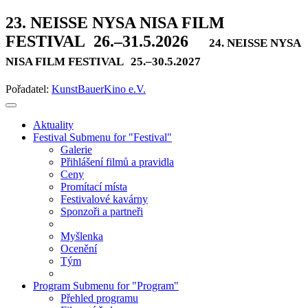
23. NEISSE NYSA NISA FILM
FESTIVAL
26.–31.5.2026
24. NEISSE NYSA
NISA FILM FESTIVAL
25.–30.5.2027
Pořadatel:
KunstBauerKino e.V.
Aktuality
Festival
Submenu for "Festival"
Galerie
Přihlášení filmů a pravidla
Ceny
Promítací místa
Festivalové kavárny
Sponzoři a partneři
Myšlenka
Ocenění
Tým
Program
Submenu for "Program"
Přehled programu