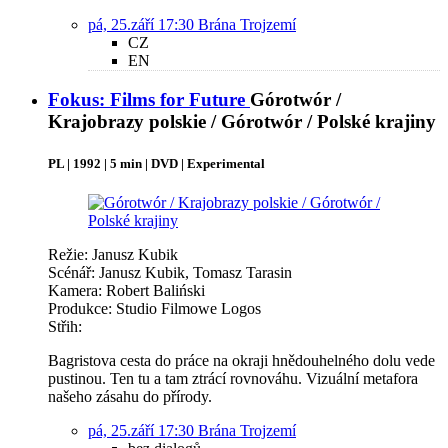
pá, 25.září 17:30
Brána Trojzemí
CZ
EN
Fokus: Films for Future
Górotwór /
Krajobrazy polskie / Górotwór / Polské krajiny
PL | 1992 | 5 min | DVD | Experimental
Režie: Janusz Kubik
Scénář: Janusz Kubik, Tomasz Tarasin
Kamera: Robert Baliński
Produkce: Studio Filmowe Logos
Střih:
Bagristova cesta do práce na okraji hnědouhelného dolu vede
pustinou. Ten tu a tam ztrácí rovnováhu. Vizuální metafora
našeho zásahu do přírody.
pá, 25.září 17:30
Brána Trojzemí