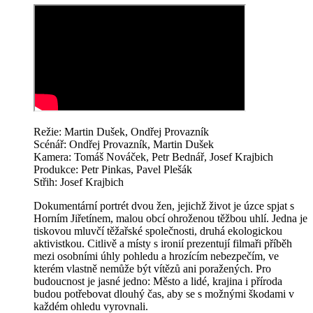
Režie: Martin Dušek, Ondřej Provazník
Scénář: Ondřej Provazník, Martin Dušek
Kamera: Tomáš Nováček, Petr Bednář, Josef Krajbich
Produkce: Petr Pinkas, Pavel Plešák
Střih: Josef Krajbich
Dokumentární portrét dvou žen, jejichž život je úzce spjat s
Horním Jiřetínem, malou obcí ohroženou těžbou uhlí. Jedna je
tiskovou mluvčí těžařské společnosti, druhá ekologickou
aktivistkou. Citlivě a místy s ironií prezentují filmaři příběh
mezi osobními úhly pohledu a hrozícím nebezpečím, ve
kterém vlastně nemůže být vítězů ani poražených. Pro
budoucnost je jasné jedno: Město a lidé, krajina i příroda
budou potřebovat dlouhý čas, aby se s možnými škodami v
každém ohledu vyrovnali.