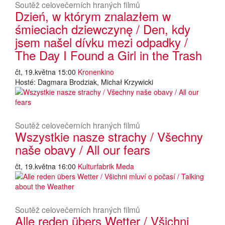
Soutěž celovečerních hraných filmů
Dzień, w którym znalazłem w
śmieciach dziewczynę / Den, kdy
jsem našel dívku mezi odpadky /
The Day I Found a Girl in the Trash
čt, 19.května 15:00
Kronenkino
Hosté: Dagmara Brodziak, Michał Krzywicki
Soutěž celovečerních hraných filmů
Wszystkie nasze strachy / Všechny
naše obavy / All our fears
čt, 19.května 16:00
Kulturfabrik Meda
Soutěž celovečerních hraných filmů
Alle reden übers Wetter / Všichni