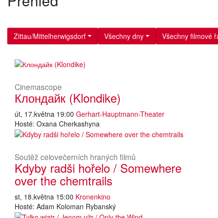
Přehled
Zittau/Mittelherwigsdorf
Všechny dny
Všechny filmové ř
Cinemascope
Клондайк (Klondike)
út, 17.května 19:00
Gerhart-Hauptmann-Theater
Hosté: Oxana Cherkashyna
Soutěž celovečerních hraných filmů
Kdyby radši hořelo / Somewhere
over the chemtrails
st, 18.května 15:00
Kronenkino
Hosté: Adam Koloman Rybanský