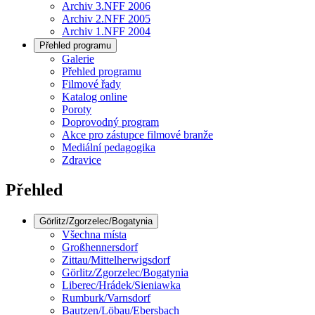
Archiv 3.NFF 2006
Archiv 2.NFF 2005
Archiv 1.NFF 2004
Přehled programu
Galerie
Přehled programu
Filmové řady
Katalog online
Poroty
Doprovodný program
Akce pro zástupce filmové branže
Mediální pedagogika
Zdravice
Přehled
Görlitz/Zgorzelec/Bogatynia
Všechna místa
Großhennersdorf
Zittau/Mittelherwigsdorf
Görlitz/Zgorzelec/Bogatynia
Liberec/Hrádek/Sieniawka
Rumburk/Varnsdorf
Bautzen/Löbau/Ebersbach