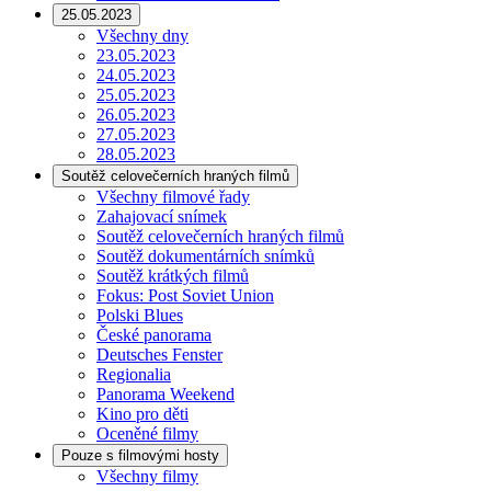
25.05.2023
Všechny dny
23.05.2023
24.05.2023
25.05.2023
26.05.2023
27.05.2023
28.05.2023
Soutěž celovečerních hraných filmů
Všechny filmové řady
Zahajovací snímek
Soutěž celovečerních hraných filmů
Soutěž dokumentárních snímků
Soutěž krátkých filmů
Fokus: Post Soviet Union
Polski Blues
České panorama
Deutsches Fenster
Regionalia
Panorama Weekend
Kino pro děti
Oceněné filmy
Pouze s filmovými hosty
Všechny filmy