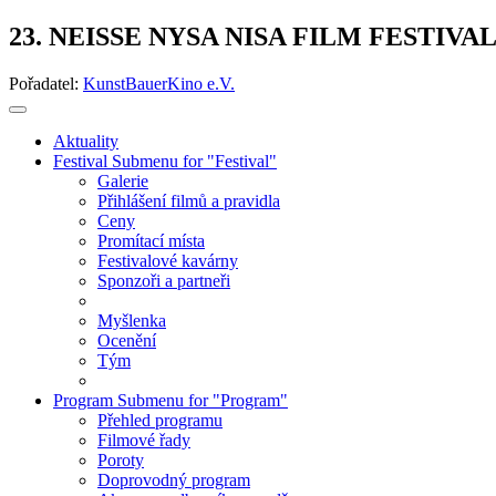
23. NEISSE NYSA NISA FILM FESTIVA
Pořadatel:
KunstBauerKino e.V.
Aktuality
Festival
Submenu for "Festival"
Galerie
Přihlášení filmů a pravidla
Ceny
Promítací místa
Festivalové kavárny
Sponzoři a partneři
Myšlenka
Ocenění
Tým
Program
Submenu for "Program"
Přehled programu
Filmové řady
Poroty
Doprovodný program