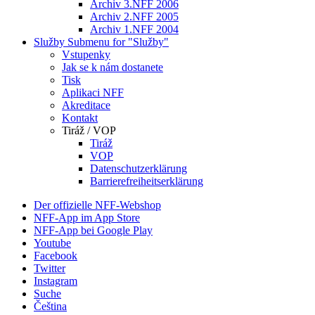
Archiv 3.NFF 2006
Archiv 2.NFF 2005
Archiv 1.NFF 2004
Služby
Submenu for "Služby"
Vstupenky
Jak se k nám dostanete
Tisk
Aplikaci NFF
Akreditace
Kontakt
Tiráž / VOP
Tiráž
VOP
Datenschutzerklärung
Barrierefreiheitserklärung
Der offizielle NFF-Webshop
NFF-App im App Store
NFF-App bei Google Play
Youtube
Facebook
Twitter
Instagram
Suche
Čeština