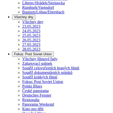
Liberec/Hrádek/Sieniawka
Rumburk/Varnsdorf
Bautzen/Löbau/Ebersbach
Všechny dny
Všechny dny
23.05.2023
24.05.2023
25.05.2023
26.05.2023
27.05.2023
28.05.2023
Fokus: Post Soviet Union
Všechny filmové řady
Zahajovací snímek
Soutěž celovečerních hraných filmů
Soutěž dokumentárních snímků
Soutěž krátkých filmů
Fokus: Post Soviet Union
Polski Blues
České panorama
Deutsches Fenster
Regionalia
Panorama Weekend
Kino pro děti