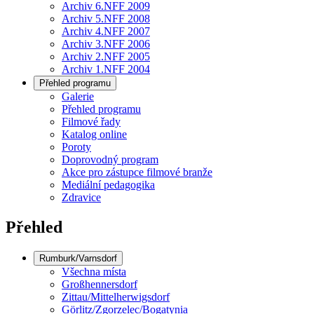
Archiv 6.NFF 2009
Archiv 5.NFF 2008
Archiv 4.NFF 2007
Archiv 3.NFF 2006
Archiv 2.NFF 2005
Archiv 1.NFF 2004
Přehled programu
Galerie
Přehled programu
Filmové řady
Katalog online
Poroty
Doprovodný program
Akce pro zástupce filmové branže
Mediální pedagogika
Zdravice
Přehled
Rumburk/Varnsdorf
Všechna místa
Großhennersdorf
Zittau/Mittelherwigsdorf
Görlitz/Zgorzelec/Bogatynia