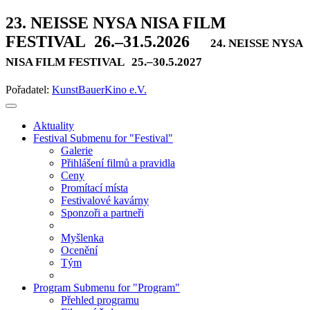
23. NEISSE NYSA NISA FILM
FESTIVAL
26.–31.5.2026
24. NEISSE NYSA
NISA FILM FESTIVAL
25.–30.5.2027
Pořadatel:
KunstBauerKino e.V.
Aktuality
Festival
Submenu for "Festival"
Galerie
Přihlášení filmů a pravidla
Ceny
Promítací místa
Festivalové kavárny
Sponzoři a partneři
Myšlenka
Ocenění
Tým
Program
Submenu for "Program"
Přehled programu