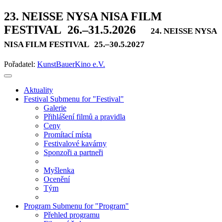
23. NEISSE NYSA NISA FILM
FESTIVAL
26.–31.5.2026
24. NEISSE NYSA
NISA FILM FESTIVAL
25.–30.5.2027
Pořadatel:
KunstBauerKino e.V.
Aktuality
Festival
Submenu for "Festival"
Galerie
Přihlášení filmů a pravidla
Ceny
Promítací místa
Festivalové kavárny
Sponzoři a partneři
Myšlenka
Ocenění
Tým
Program
Submenu for "Program"
Přehled programu