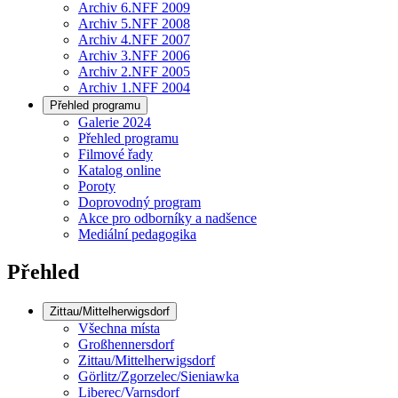
Archiv 6.NFF 2009
Archiv 5.NFF 2008
Archiv 4.NFF 2007
Archiv 3.NFF 2006
Archiv 2.NFF 2005
Archiv 1.NFF 2004
Přehled programu
Galerie 2024
Přehled programu
Filmové řady
Katalog online
Poroty
Doprovodný program
Akce pro odborníky a nadšence
Mediální pedagogika
Přehled
Zittau/Mittelherwigsdorf
Všechna místa
Großhennersdorf
Zittau/Mittelherwigsdorf
Görlitz/Zgorzelec/Sieniawka
Liberec/Varnsdorf