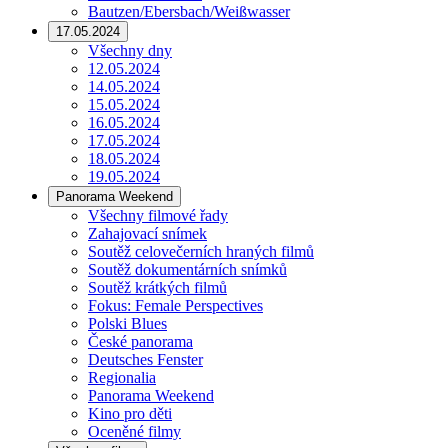
Bautzen/Ebersbach/Weißwasser
17.05.2024
Všechny dny
12.05.2024
14.05.2024
15.05.2024
16.05.2024
17.05.2024
18.05.2024
19.05.2024
Panorama Weekend
Všechny filmové řady
Zahajovací snímek
Soutěž celovečerních hraných filmů
Soutěž dokumentárních snímků
Soutěž krátkých filmů
Fokus: Female Perspectives
Polski Blues
České panorama
Deutsches Fenster
Regionalia
Panorama Weekend
Kino pro děti
Oceněné filmy