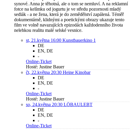
synové. Anna je těhotná, ale o tom se nemluví. A na reklamní
fotce na kelímku od jogurtu je ve středu pozornosti mladý
sedlák - a ne žena, která je do zemědělství zapálená. Téměř
dokumentárně, klidnými a poetickými obrazy ukazuje tento
film ve volně navazujících epizodách každodenního života
nelehkou realitu malé selské vesnice.
st, 21.května 16:00
Kunstbauerkino 1
DE
EN, DE
-
Online-Ticket
Hosté: Justine Bauer
čt, 22.května 20:30
Heine Kinobar
DE
EN, DE
-
Online-Ticket
Hosté: Justine Bauer
so, 24.května 20:30
LÖBAULEBT
DE
EN, DE
-
Online-Ticket