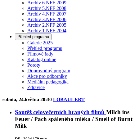
Archiv 6.NFF 2009
Archiv 5.NFF 2008
Archiv 4.NFF 2007
Archiv 3.NFF 2006
Archiv 2.NFF 2005
Archiv 1.NFF 2004
Přehled programu
Galerie 2025
Přehled programu
Filmové řady
Katalog online
Poroty
Doprovodný program
Akce pro odborníky
Mediální pedagogika
Zdravice
sobota, 24.května 20:30
LÖBAULEBT
Soutěž celovečerních hraných filmů
Milch ins
Feuer / Pach spáleného mléka / Smell of Burnt
Milk
DE | 2024 | 79 min