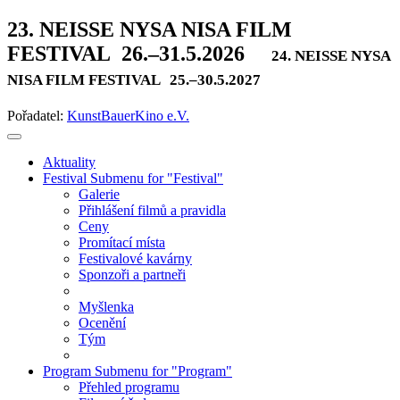
23. NEISSE NYSA NISA FILM
FESTIVAL
26.–31.5.2026
24. NEISSE NYSA
NISA FILM FESTIVAL
25.–30.5.2027
Pořadatel:
KunstBauerKino e.V.
Aktuality
Festival
Submenu for "Festival"
Galerie
Přihlášení filmů a pravidla
Ceny
Promítací místa
Festivalové kavárny
Sponzoři a partneři
Myšlenka
Ocenění
Tým
Program
Submenu for "Program"
Přehled programu