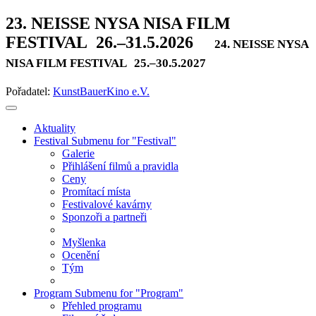
23. NEISSE NYSA NISA FILM
FESTIVAL
26.–31.5.2026
24. NEISSE NYSA
NISA FILM FESTIVAL
25.–30.5.2027
Pořadatel:
KunstBauerKino e.V.
Aktuality
Festival
Submenu for "Festival"
Galerie
Přihlášení filmů a pravidla
Ceny
Promítací místa
Festivalové kavárny
Sponzoři a partneři
Myšlenka
Ocenění
Tým
Program
Submenu for "Program"
Přehled programu