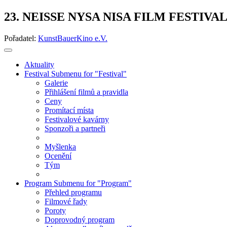
23. NEISSE NYSA NISA FILM FESTIVA
Pořadatel:
KunstBauerKino e.V.
Aktuality
Festival
Submenu for "Festival"
Galerie
Přihlášení filmů a pravidla
Ceny
Promítací místa
Festivalové kavárny
Sponzoři a partneři
Myšlenka
Ocenění
Tým
Program
Submenu for "Program"
Přehled programu
Filmové řady
Poroty
Doprovodný program