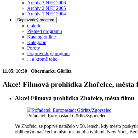
Archiv 3.NFF 2006
Archiv 2.NFF 2005
Archiv 1.NFF 2004
Doprovodný program
Galerie
Přehled programu
Katalog online
Kategorie
Poroty
Doprovodný program
... a kromě toho
11.05. 10:30 | Obermarkt, Görlitz
Akce! Filmová prohlídka Zhořelce, města 
Akce! Filmová prohlídka Zhořelce, města filmu
Pořadatel: Europastadt Görlitz/Zgorzelec
Ve Zhořelci se poprvé natáčelo v 50. letech, kdy město poskytl
oblíbeným natáčecím místem s mnoha tvářemi. New York, Berlín