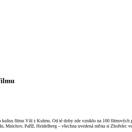
filmu
o kulisu filmu Vůl z Kulmu. Od té doby zde vzniklo na 100 filmových pr
, Mnichov, Paříž, Heidelberg – všechna uvedená města si Zhořelec ve f