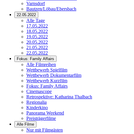
Varnsdorf
Bautzen/Löbau/Ebersbach
22.05.2022
Alle Tage
17.05.2022
18.05.2022
19.05.2022
20.05.2022
21.05.2022
22.05.2022
Fokus: Family Affairs
Alle Filmreihen
Wettbewerb Spielfilm
Wettbewerb Dokumentarfilm
Wettbewerb Kurzfilm
Fokus: Family Affairs
Cinemascope
Retrospektive: Katharina Thalbach
Regionalia
Kinderkino
Panorama Weekend
Preisträgerfilme
Alle Filme
Nur mit Filmgästen