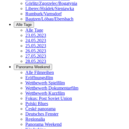
Görlitz/Zgorzelec/Bogatynia
Liberec/Hrádek/Sieniawka
Rumburk/Varnsdorf
Bautzen/Löbau/Ebersbach
Alle Tage
Alle Tage
23.05.2023
24.05.2023
25.05.2023
26.05.2023
27.05.2023
28.05.2023
Panorama Weekend
Alle Filmreihen
Eröffnungsfilm
Wettbewerb Spielfilm
Wettbewerb Dokumentarfilm
Wettbewerb Kurzfilm
Fokus: Post Soviet Union
Polski Blues
České panorama
Deutsches Fenster
Regionalia
Panorama Weekend