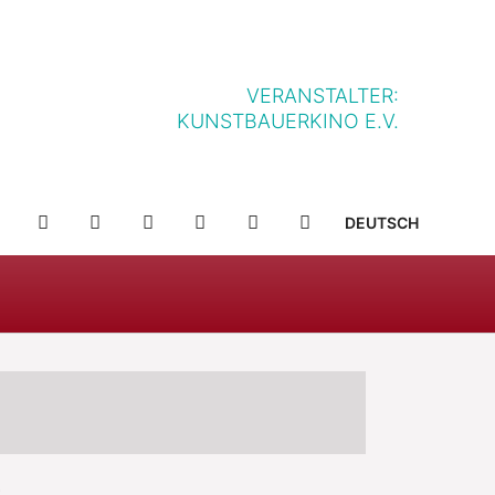
VERANSTALTER:
KUNSTBAUERKINO E.V.
NFF-
NFF-
YOUTUBE
FACEBOOK
TWITTER
INSTAGRAM
SUCHE
DEUTSCH
IELLE
APP
APP
IM
BEI
HOP
APP
GOOGLE
STORE
PLAY