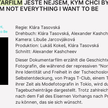
ARFILM
JEŠTĚ NEJSEM, KÝM CHCI BÝ
'M NOT EVERYTHING I WANT TO BE
Regie: Klára Tasovská
Drehbuch: Klára Tasovská, Alexander Kashc
Kamera: Libuše Jarcovjáková
Produktion: Lukáš Kokeš, Klára Tasovská
Schnitt: Alexander Kashcheev
Dieser Dokumentarfilm erzählt die Geschicht
Fotografin, die während der repressiven "No
ihre Identität und Freiheit in der Tschechoslo
Selbstentdeckung, von Prags T-Club, einem T
ihrer Zeit als Modefotografin in Tokio, wird 
Tagebucheinträge dargestellt. Trotz zahlreic
nach dem Fall des Eisernen Vorhangs nach P
zu können, das sie sich wünscht.