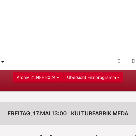
L
DER
E
AMM"
 FOR "SERVICE"
OFFIZ
NFF-
Archiv 21.NFF 2024
Übersicht Filmprogramm
WEBS
FREITAG, 17.MAI 13:00
KULTURFABRIK MEDA