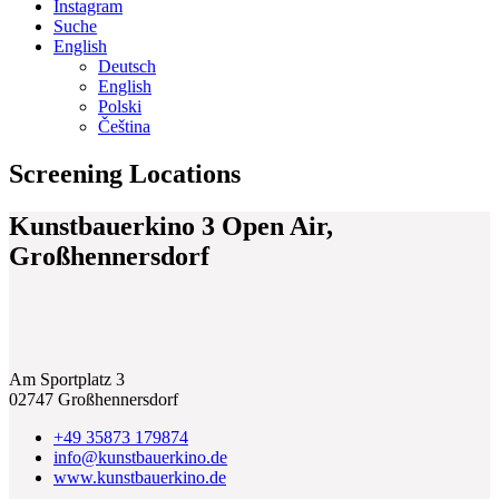
Instagram
Suche
English
Deutsch
English
Polski
Čeština
Screening Locations
Kunstbauerkino 3 Open Air,
Großhennersdorf
Am Sportplatz 3
02747 Großhennersdorf
+49 35873 179874
info@kunstbauerkino.de
www.kunstbauerkino.de