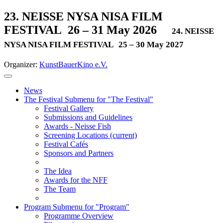
23. NEISSE NYSA NISA FILM
FESTIVAL
26 – 31 May 2026
24. NEISSE
NYSA NISA FILM FESTIVAL
25 – 30 May 2027
Organizer:
KunstBauerKino e.V.
News
The Festival
Submenu for "The Festival"
Festival Gallery
Submissions and Guidelines
Awards - Neisse Fish
Screening Locations
(current)
Festival Cafés
Sponsors and Partners
The Idea
Awards for the NFF
The Team
Program
Submenu for "Program"
Programme Overview