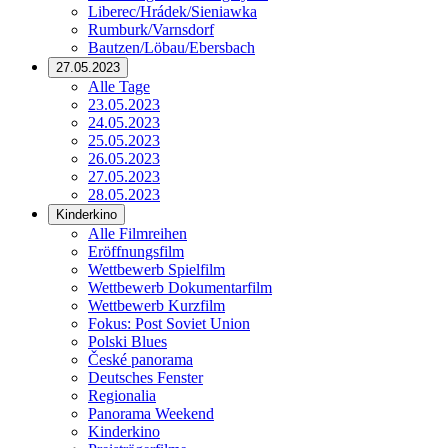
Liberec/Hrádek/Sieniawka
Rumburk/Varnsdorf
Bautzen/Löbau/Ebersbach
27.05.2023
Alle Tage
23.05.2023
24.05.2023
25.05.2023
26.05.2023
27.05.2023
28.05.2023
Kinderkino
Alle Filmreihen
Eröffnungsfilm
Wettbewerb Spielfilm
Wettbewerb Dokumentarfilm
Wettbewerb Kurzfilm
Fokus: Post Soviet Union
Polski Blues
České panorama
Deutsches Fenster
Regionalia
Panorama Weekend
Kinderkino