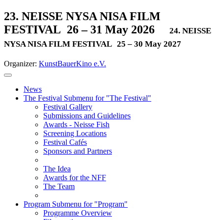
23. NEISSE NYSA NISA FILM
FESTIVAL
26 – 31 May 2026
24. NEISSE
NYSA NISA FILM FESTIVAL
25 – 30 May 2027
Organizer:
KunstBauerKino e.V.
News
The Festival
Submenu for "The Festival"
Festival Gallery
Submissions and Guidelines
Awards - Neisse Fish
Screening Locations
Festival Cafés
Sponsors and Partners
The Idea
Awards for the NFF
The Team
Program
Submenu for "Program"
Programme Overview