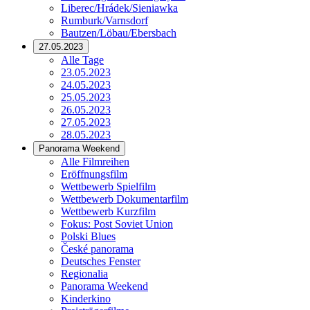
Liberec/Hrádek/Sieniawka
Rumburk/Varnsdorf
Bautzen/Löbau/Ebersbach
27.05.2023
Alle Tage
23.05.2023
24.05.2023
25.05.2023
26.05.2023
27.05.2023
28.05.2023
Panorama Weekend
Alle Filmreihen
Eröffnungsfilm
Wettbewerb Spielfilm
Wettbewerb Dokumentarfilm
Wettbewerb Kurzfilm
Fokus: Post Soviet Union
Polski Blues
České panorama
Deutsches Fenster
Regionalia
Panorama Weekend
Kinderkino