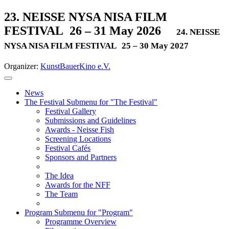
23. NEISSE NYSA NISA FILM
FESTIVAL
26 – 31 May 2026
24. NEISSE
NYSA NISA FILM FESTIVAL
25 – 30 May 2027
Organizer:
KunstBauerKino e.V.
News
The Festival
Submenu for "The Festival"
Festival Gallery
Submissions and Guidelines
Awards - Neisse Fish
Screening Locations
Festival Cafés
Sponsors and Partners
The Idea
Awards for the NFF
The Team
Program
Submenu for "Program"
Programme Overview