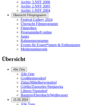
Archiv 3.NFF 2006
Archiv 2.NFF 2005
Archiv 1.NFF 2004
Übersicht Filmprogramm
Festival Gallery 2024
Übersicht Filmprogramm
Filmreihen
Programmheft online
Juries
Rahmenprogramm
Events für Expert*innen & Enthusiasten
Medienpädagogik
Übersicht
Alle Orte
Alle Orte
Großhennersdorf
Zittau/Mittelherwigsdorf
Görlitz/Zgorzelec/Sieniawka
Liberec/Varnsdorf
Bautzen/Ebersbach/Weißwasser
15.05.2024
Alle Tage