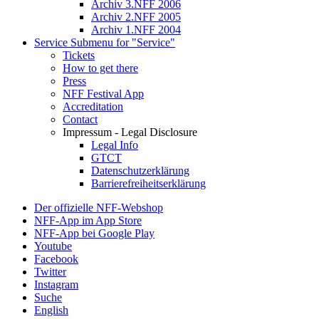
Archiv 3.NFF 2006
Archiv 2.NFF 2005
Archiv 1.NFF 2004
Service
Submenu for "Service"
Tickets
How to get there
Press
NFF Festival App
Accreditation
Contact
Impressum - Legal Disclosure
Legal Info
GTCT
Datenschutzerklärung
Barrierefreiheitserklärung
Der offizielle NFF-Webshop
NFF-App im App Store
NFF-App bei Google Play
Youtube
Facebook
Twitter
Instagram
Suche
English