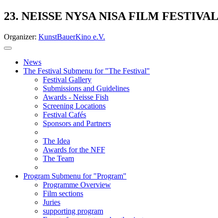
23. NEISSE NYSA NISA FILM FESTIVA
Organizer:
KunstBauerKino e.V.
News
The Festival
Submenu for "The Festival"
Festival Gallery
Submissions and Guidelines
Awards - Neisse Fish
Screening Locations
Festival Cafés
Sponsors and Partners
The Idea
Awards for the NFF
The Team
Program
Submenu for "Program"
Programme Overview
Film sections
Juries
supporting program