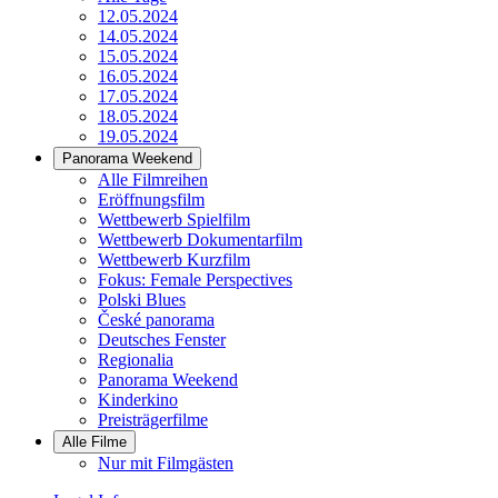
12.05.2024
14.05.2024
15.05.2024
16.05.2024
17.05.2024
18.05.2024
19.05.2024
Panorama Weekend
Alle Filmreihen
Eröffnungsfilm
Wettbewerb Spielfilm
Wettbewerb Dokumentarfilm
Wettbewerb Kurzfilm
Fokus: Female Perspectives
Polski Blues
České panorama
Deutsches Fenster
Regionalia
Panorama Weekend
Kinderkino
Preisträgerfilme
Alle Filme
Nur mit Filmgästen