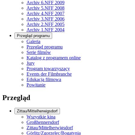
Archiv 6.NFF 2009
Archiv 5.NFF 2008
Archiv 4.NFF 2007
Archiv 3.NFF 2006
Archiv 2.NFF 2005
Archiv 1.NFF 2004
Przegląd programu
Galeria
Przegląd programu
Serie filmów
Katalog z programem online
Jury
Program towarzyszący
Events der Filmbranche
Edukacja filmowa
Powitanie
Przegląd
Zittau/Mittelherwigsdorf
Wszystkie kina
Großhennersdorf
Zittau/Mittelherwigsdorf
Görlitz/Zgorzelec/Bogatynia