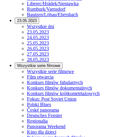
Liberec/Hrádek/Sieniawka
Rumburk/Varnsdorf
Bautzen/Löbau/Ebersbach
23.05.2023
Wszystkie dni
23.05.2023
24.05.2023
25.05.2023
26.05.2023
27.05.2023
28.05.2023
Wszystkie serie filmowe
Wszystkie serie filmowe
Film otwarcia
Konkurs filmów fabularnych
Konkurs filmów dokumentalnych
Konkurs filmów krótkometrtażowych
Fokus: Post Soviet Union
Polski Blues
České panorama
Deutsches Fenster
Regionalia
Panorama Weekend
Kino dla dzieci