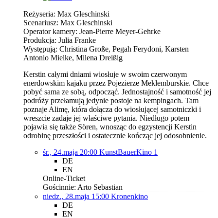
Reżyseria: Max Gleschinski
Scenariusz: Max Gleschinski
Operator kamery: Jean-Pierre Meyer-Gehrke
Produkcja: Julia Franke
Występują: Christina Große, Pegah Ferydoni, Karsten
Antonio Mielke, Milena Dreißig
Kerstin całymi dniami wiosłuje w swoim czerwonym
enerdowskim kajaku przez Pojezierze Meklemburskie. Chce
pobyć sama ze sobą, odpocząć. Jednostajność i samotność jej
podróży przełamują jedynie postoje na kempingach. Tam
poznaje Alimę, która dołącza do wiosłującej samotniczki i
wreszcie zadaje jej właściwe pytania. Niedługo potem
pojawia się także Sören, wnosząc do egzystencji Kerstin
odrobinę przeszłości i ostatecznie kończąc jej odosobnienie.
śr., 24.maja 20:00
KunstBauerKino 1
DE
EN
Online-Ticket
Gościnnie: Arto Sebastian
niedz., 28.maja 15:00
Kronenkino
DE
EN