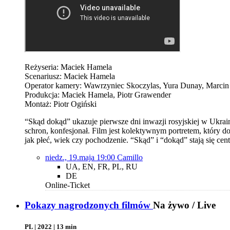
Reżyseria: Maciek Hamela
Scenariusz: Maciek Hamela
Operator kamery: Wawrzyniec Skoczylas, Yura Dunay, Marcin 
Produkcja: Maciek Hamela, Piotr Grawender
Montaż: Piotr Ogiński
“Skąd dokąd” ukazuje pierwsze dni inwazji rosyjskiej w Ukrain
schron, konfesjonał. Film jest kolektywnym portretem, który
jak płeć, wiek czy pochodzenie. “Skąd” i “dokąd” stają się ce
niedz., 19.maja 19:00
Camillo
UA, EN, FR, PL, RU
DE
Online-Ticket
Pokazy nagrodzonych filmów
Na żywo / Live
PL | 2022 | 13 min