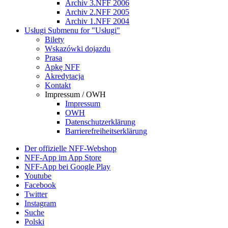
Archiv 3.NFF 2006
Archiv 2.NFF 2005
Archiv 1.NFF 2004
Usługi
Submenu for "Usługi"
Bilety
Wskazówki dojazdu
Prasa
Apkę NFF
Akredytacja
Kontakt
Impressum / OWH
Impressum
OWH
Datenschutzerklärung
Barrierefreiheitserklärung
Der offizielle NFF-Webshop
NFF-App im App Store
NFF-App bei Google Play
Youtube
Facebook
Twitter
Instagram
Suche
Polski