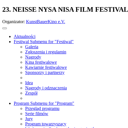
23. NEISSE NYSA NISA FILM FESTIVA
Organizator:
KunstBauerKino e.V.
Aktualności
Festiwal
Submenu for "Festiwal"
Galeria
Zgłoszenia i regulamin
Nagrody
Kina festiwalowe
Kawiarnie festiwalowe
Sponsorzy i partnerzy
Idea
Nagrody i odznaczenia
Zespół
Program
Submenu for "Program"
Przegląd programu
Serie filmów
Jury
Program towarzyszący