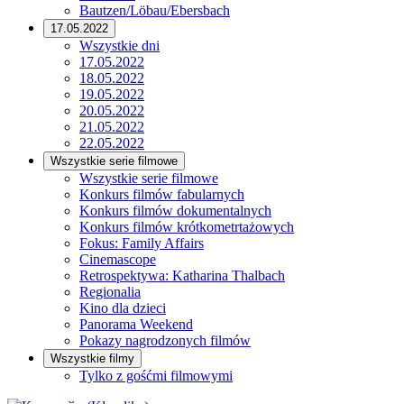
Bautzen/Löbau/Ebersbach
17.05.2022
Wszystkie dni
17.05.2022
18.05.2022
19.05.2022
20.05.2022
21.05.2022
22.05.2022
Wszystkie serie filmowe
Wszystkie serie filmowe
Konkurs filmów fabularnych
Konkurs filmów dokumentalnych
Konkurs filmów krótkometrtażowych
Fokus: Family Affairs
Cinemascope
Retrospektywa: Katharina Thalbach
Regionalia
Kino dla dzieci
Panorama Weekend
Pokazy nagrodzonych filmów
Wszystkie filmy
Tylko z gośćmi filmowymi