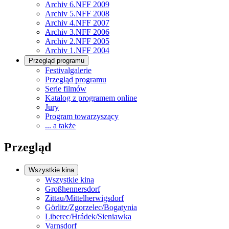
Archiv 6.NFF 2009
Archiv 5.NFF 2008
Archiv 4.NFF 2007
Archiv 3.NFF 2006
Archiv 2.NFF 2005
Archiv 1.NFF 2004
Przegląd programu
Festivalgalerie
Przegląd programu
Serie filmów
Katalog z programem online
Jury
Program towarzyszący
... a także
Przegląd
Wszystkie kina
Wszystkie kina
Großhennersdorf
Zittau/Mittelherwigsdorf
Görlitz/Zgorzelec/Bogatynia
Liberec/Hrádek/Sieniawka
Varnsdorf