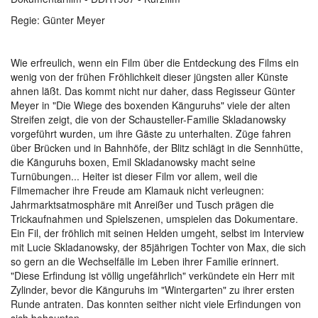
Regie: Günter Meyer
Wie erfreulich, wenn ein Film über die Entdeckung des Films ein
wenig von der frühen Fröhlichkeit dieser jüngsten aller Künste
ahnen läßt. Das kommt nicht nur daher, dass Regisseur Günter
Meyer in "Die Wiege des boxenden Känguruhs" viele der alten
Streifen zeigt, die von der Schausteller-Familie Skladanowsky
vorgeführt wurden, um ihre Gäste zu unterhalten. Züge fahren
über Brücken und in Bahnhöfe, der Blitz schlägt in die Sennhütte,
die Känguruhs boxen, Emil Skladanowsky macht seine
Turnübungen... Heiter ist dieser Film vor allem, weil die
Filmemacher ihre Freude am Klamauk nicht verleugnen:
Jahrmarktsatmosphäre mit Anreißer und Tusch prägen die
Trickaufnahmen und Spielszenen, umspielen das Dokumentare.
Ein Fil, der fröhlich mit seinen Helden umgeht, selbst im Interview
mit Lucie Skladanowsky, der 85jährigen Tochter von Max, die sich
so gern an die Wechselfälle im Leben ihrer Familie erinnert.
"Diese Erfindung ist völlig ungefährlich" verkündete ein Herr mit
Zylinder, bevor die Känguruhs im "Wintergarten" zu ihrer ersten
Runde antraten. Das konnten seither nicht viele Erfindungen von
sich behaupten.