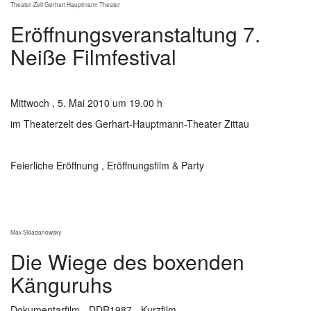
Theater-Zelt Gerhart Hauptmann Theater
Eröffnungsveranstaltung 7.
Neiße Filmfestival
Mittwoch , 5. Mai 2010 um 19.00 h
im Theaterzelt des Gerhart-Hauptmann-Theater Zittau
Feierliche Eröffnung , Eröffnungsfilm & Party
Show larger version
Max Skladanowsky
Die Wiege des boxenden
Känguruhs
Dokumentarfilm - DDR1987 - Kurzfilm