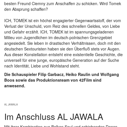
besten Freund Ciemny zum Anschaffen zu schicken. Wird Tomek
den Absprung schaffen?
ICH, TOMEK ist ein höchst engagierter Gegenwartsstoff, der vom
Verlust der Unschuld, vom Reiz des schnellen Geldes, von Liebe
und Gefahr erzählt. ICH, TOMEK ist im spannungsgeladenen
Milieu von Jugendlichen im deutsch-polnischen Grenzgebiet
angesiedelt. Sie leben in drastischen Verhältnissen, doch mit den
deutschen Sextouristen haben sie den Überfluß stets vor Augen.
Aus dieser Konstellation entsteht eine existentielle Geschichte, die
universell für eine junge, europäische Generation auf der Suche
nach Identität, Liebe und Wohlstand steht.
Die Schauspieler Filip Garbacz, Heiko Raulin und Wolfgang
Boos sowie das Produktionsteam von 42Film sind
anwesend.
Show larger version
AL JAWALA
Im Anschluss AL JAWALA
Mit ihrer Kombination aus Balkan Soul und schiebenden Dance