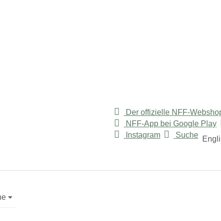
Der offizielle NFF-Websho
NFF-App bei Google Play
"
or "Service"
Instagram
Suche
Engl
ne