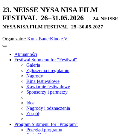
23. NEISSE NYSA NISA FILM
FESTIVAL
26–31.05.2026
24. NEISSE
NYSA NISA FILM FESTIVAL
25–30.05.2027
Organizator:
KunstBauerKino e.V.
Aktualności
Festiwal
Submenu for "Festiwal"
Galeria
Zgłoszenia i regulamin
Nagrody
Kina festiwalowe
Kawiarnie festiwalowe
Sponsorzy i partnerzy
Idea
Nagrody i odznaczenia
Zespół
Program
Submenu for "Program"
Przegląd programu