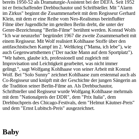
bereits 1950-52 als Dramaturgie-Assistent bei der DEFA. Seit 1952
ist er freischaffender Drehbuchautor und Schriftsteller. Mit "Alarm
im Zirkus" beginnt die Zusammenarbeit mit dem Regisseur Gerhard
Klein, mit dem er eine Reihe vom Neo-Realismus beeinflußter
Filme über Jugendliche im geteilten Berlin dreht, die unter der
Genre-Bezeichnung "Berlin-Filme" berühmt werden. Konrad Wolfs
"Ich war neunzehn" begründet 1967 die zweite Zusammenarbeit mit
einem Regisseur. Mit Wolf realisiert Kohlhaase Stoffe über den
antifaschistischen Kampf im 2. Weltkrieg ("Mama, ich lebe"), wie
auch Gegenwartsthemen ("Der nackte Mann auf dem Sportplatz").
"Wir haben, glaube ich, professionell und zugleich mit
Improvisation und Leichtigkeit gearbeitet, was nicht immer
gelingt.", sagt Wolfgang Kohlhaase von seiner Arbeit mit Konrad
Wolf. Bei "Solo Sunny" zeichnet Kohlhaase zum erstenmal auch als
Co-Regisseur und knüpft mit der Geschichte der jungen Sängerin an
die Tradition seiner Berlin-Filme an. Als Drehbuchautor,
Schriftsteller und Regisseur wurde Wolfgang Kohlhaase mehrmals
mit dem "Nationalpreis der DDR", dem "Prix Italia", dem
Drehbuchpreis des Chicago-Festivals, dem "Helmut Käutner-Preis"
und dem "Ernst Lubitsch-Preis" ausgezeichnet.
Baby