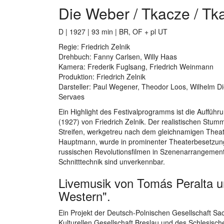
Die Weber / Tkacze / Tka
D | 1927 | 93 min | BR, OF + pl UT
Regie: Friedrich Zelnik
Drehbuch: Fanny Carlsen, Willy Haas
Kamera: Frederik Fuglsang, Friedrich Weinmann
Produktion: Friedrich Zelnik
Darsteller: Paul Wegener, Theodor Loos, Wilhelm Di
Servaes
Ein Highlight des Festivalprogramms ist die Auffüh
(1927) von Friedrich Zelnik. Der realistischen St
Streifen, werkgetreu nach dem gleichnamigen Theat
Hauptmann, wurde in prominenter Theaterbesetzung 
russischen Revolutionsfilmen in Szenenarrangemen
Schnitttechnik sind unverkennbar.
Livemusik von Tomás Peralta u
Western".
Ein Projekt der Deutsch-Polnischen Gesellschaft Sa
Kulturellen Gesellschaft Breslau und des Schlesisc