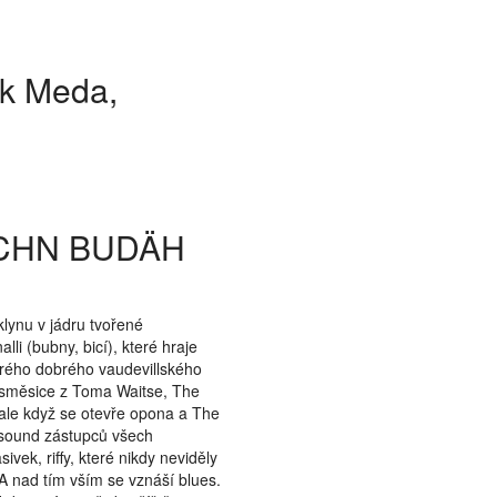
rik Meda,
Show larger version
SCHN BUDÄH
lynu v jádru tvořené
i (bubny, bicí), které hraje
arého dobrého vaudevillského
ná směsice z Toma Waitse, The
 ale když se otevře opona a The
e sound zástupců všech
ek, riffy, které nikdy neviděly
 A nad tím vším se vznáší blues.