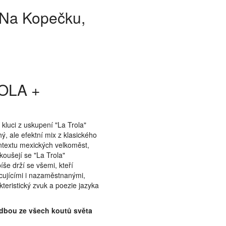
 Na Kopečku,
Show larger version
ROLA +
kluci z uskupení "La Trola"
ý, ale efektní mix z klasického
kontextu mexických velkoměst,
koušejí se "La Trola"
še drží se všemi, kteří
acujícími i nazaměstnanými,
teristický zvuk a poezie jazyka
udbou ze všech koutů světa