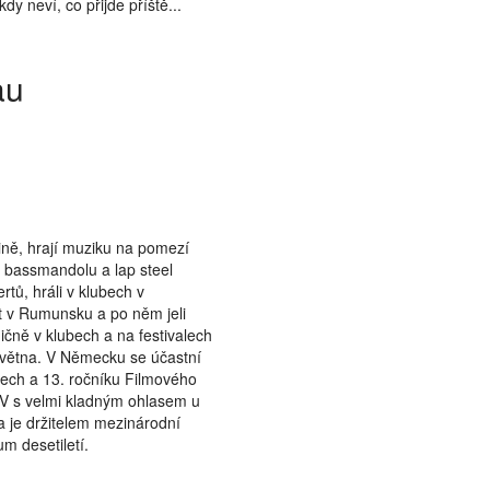
dy neví, co přijde příště...
au
Show larger version
tině, hrají muziku na pomezí
 i bassmandolu a lap steel
rtů, hráli v klubech v
át v Rumunsku a po něm jeli
dičně v klubech a na festivalech
května. V Německu se účastní
ech a 13. ročníku Filmového
IV s velmi kladným ohlasem u
 je držitelem mezinárodní
m desetiletí.