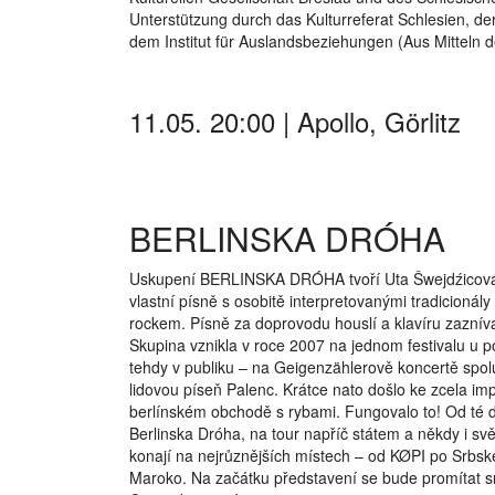
Unterstützung durch das Kulturreferat Schlesien, d
dem Institut für Auslandsbeziehungen (Aus Mitteln 
11.05. 20:00 | Apollo, Görlitz
BERLINSKA DRÓHA
Uskupení BERLINSKA DRÓHA tvoří Uta Šwejdźicová 
vlastní písně s osobitě interpretovanými tradicioná
rockem. Písně za doprovodu houslí a klavíru zazníva
Skupina vznikla v roce 2007 na jednom festivalu u po
tehdy v publiku – na Geigenzählerově koncertě spol
lidovou píseň Palenc. Krátce nato došlo ke zcela i
berlínském obchodě s rybami. Fungovalo to! Od té d
Berlinska Dróha, na tour napříč státem a někdy i sv
konají na nejrůznějších místech – od KØPI po Srbs
Maroko. Na začátku představení se bude promítat 