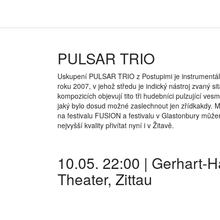
PULSAR TRIO
Uskupení PULSAR TRIO z Postupimi je instrumentál
roku 2007, v jehož středu je indický nástroj zvaný sit
kompozicích objevují tito tři hudebníci pulzující ves
jaký bylo dosud možné zaslechnout jen zřídkakdy. 
na festivalu FUSION a festivalu v Glastonbury můž
nejvyšší kvality přivítat nyní i v Žitavě.
10.05. 22:00 | Gerhart-
Theater, Zittau