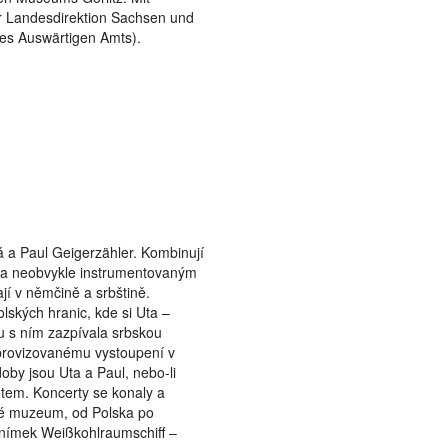
er Landesdirektion Sachsen und
des Auswärtigen Amts).
Show larger version
a Paul Geigerzähler. Kombinují
ly a neobvykle instrumentovaným
jí v němčině a srbštině.
lských hranic, kde si Uta –
u s ním zazpívala srbskou
mprovizovanému vystoupení v
oby jsou Uta a Paul, nebo-li
ětem. Koncerty se konaly a
ké muzeum, od Polska po
snímek Weißkohlraumschiff –