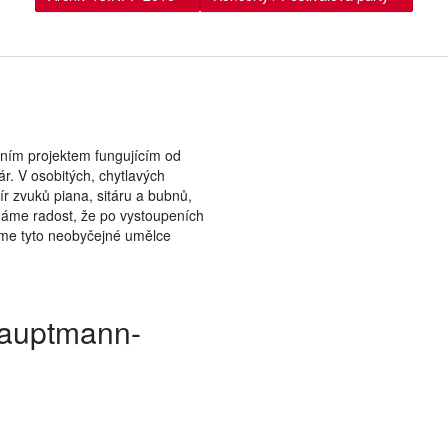
Show larger version
ním projektem fungujícím od
ár. V osobitých, chytlavých
mír zvuků piana, sitáru a bubnů,
Máme radost, že po vystoupeních
eme tyto neobyčejné umělce
Hauptmann-
Show larger version