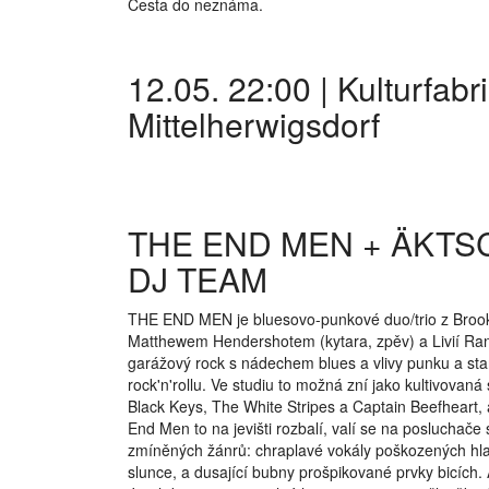
Cesta do neznáma.
12.05. 22:00 | Kulturfab
Mittelherwigsdorf
THE END MEN + ÄKT
DJ TEAM
THE END MEN je bluesovo-punkové duo/trio z Brook
Matthewem Hendershotem (kytara, zpěv) a Livií Ranall
garážový rock s nádechem blues a vlivy punku a st
rock'n'rollu. Ve studiu to možná zní jako kultivova
Black Keys, The White Stripes a Captain Beefheart,
End Men to na jevišti rozbalí, valí se na posluchač
zmíněných žánrů: chraplavé vokály poškozených hlasiv
slunce, a dusající bubny prošpikované prvky bicích.