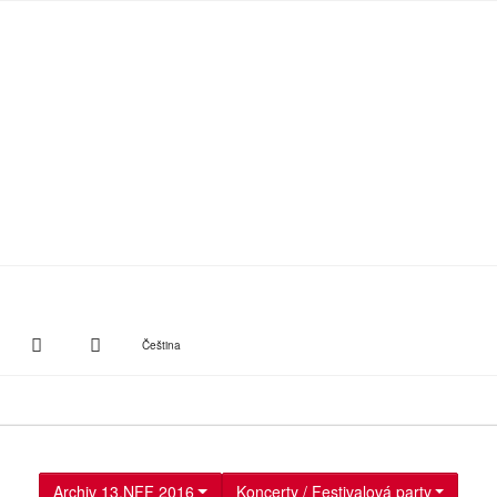
witter
Instagram
Suche
Čeština
Archiv 13.NFF 2016
Koncerty / Festivalová party