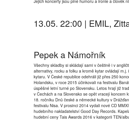
Jejich koncerty jsou plné humoru a ironie a člověk nik
13.05. 22:00 | EMIL, Zitt
Pepek a Námořník
Všechny skladby si skládají sami v češtině i v anglič
alternativy, rocku a folku a kromě kytar ovládají m.j.
kytaru. V České republice odehráli již přes 250 konce
Holandsku, v roce 2015 účinkovali na festivalu Ban
úspěšné letní turné po Slovensku. Letos hrají již tra
v Čechách a na Slovensko se opět vracejí koncem 
18. ročníku Dnů české a německé kultury v Drážďan
festivalu Nisa. V prosinci 2014 vydali nové CD MMX
hudebního nakladatelství Good Day Records. Kapela
hudební ceny Tais Awards 2016 v kategorii TEN/albu