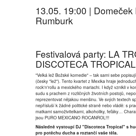
13.05. 19:00 | Domeček
Rumburk
Festivalová party: LA T
DISCOTECA TROPICAL
"Velká lež Božské komedie" – tak sami sebe popisují 
(česky "lež"). Tento kvartet z Mexika hraje jednoduch
rock'n'rollu a mexického mariachi. I když vznikli v 
sudu s prachem z rozličných životních postojů, nepo
reprezentovat nějakou menšinu. Ve svých textech spí
nepřísluší k žádné politické straně nebo vládě: s pr
matkami samoživitelkami, alkoholiky, feťáky… Charak
jsou PURO MEXICANO ROCANROL!!!
Následně vystoupí DJ "Discoteca Tropical" s h
pro potěchu ducha a roztančí vaše těla.