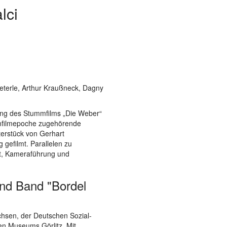
lci
eterle, Arthur Kraußneck, Dagny
rung des Stummfilms „Die Weber“
ummfilmepoche zugehörende
erstück von Gerhart
gefilmt. Parallelen zu
t, Kameraführung und
nd Band "Bordel
chsen, der Deutschen Sozial-
hen Museums Görlitz. Mit