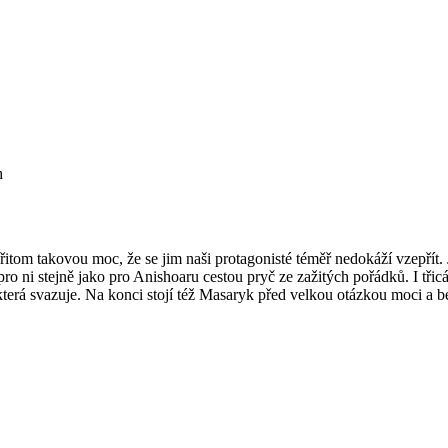
h
itom takovou moc, že se jim naši protagonisté téměř nedokáží vzepřít. Je
ni stejně jako pro Anishoaru cestou pryč ze zažitých pořádků. I třicátní
která svazuje. Na konci stojí též Masaryk před velkou otázkou moci a 