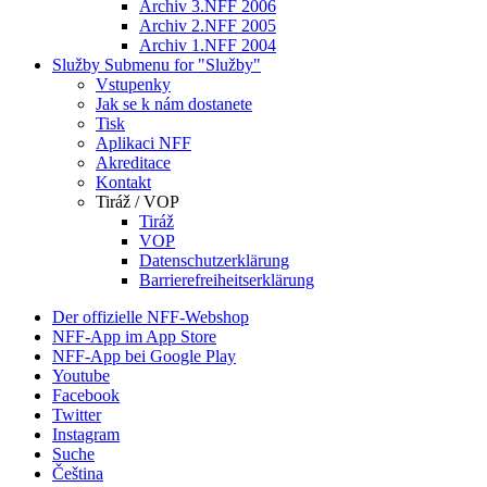
Archiv 3.NFF 2006
Archiv 2.NFF 2005
Archiv 1.NFF 2004
Služby
Submenu for "Služby"
Vstupenky
Jak se k nám dostanete
Tisk
Aplikaci NFF
Akreditace
Kontakt
Tiráž / VOP
Tiráž
VOP
Datenschutzerklärung
Barrierefreiheitserklärung
Der offizielle NFF-Webshop
NFF-App im App Store
NFF-App bei Google Play
Youtube
Facebook
Twitter
Instagram
Suche
Čeština