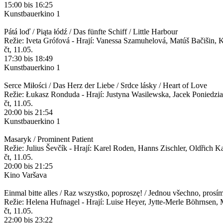
15:00 bis 16:25
Kunstbauerkino 1
Pátá loď / Piąta łódź / Das fünfte Schiff / Little Harbour
Režie: Iveta Grófová - Hrají: Vanessa Szamuhelová, Matúš Bačišin,
čt, 11.05.
17:30 bis 18:49
Kunstbauerkino 1
Serce Miłości / Das Herz der Liebe / Srdce lásky / Heart of Love
Režie: Łukasz Ronduda - Hrají: Justyna Wasilewska, Jacek Poniedzi
čt, 11.05.
20:00 bis 21:54
Kunstbauerkino 1
Masaryk / Prominent Patient
Režie: Julius Ševčík - Hrají: Karel Roden, Hanns Zischler, Oldřich Ka
čt, 11.05.
20:00 bis 21:25
Kino Varšava
Einmal bitte alles / Raz wszystko, poproszę! / Jednou všechno, prosí
Režie: Helena Hufnagel - Hrají: Luise Heyer, Jytte-Merle Böhrnsen, 
čt, 11.05.
22:00 bis 23:22