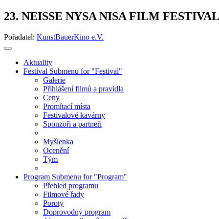
23. NEISSE NYSA NISA FILM FESTIVA
Pořadatel:
KunstBauerKino e.V.
Aktuality
Festival
Submenu for "Festival"
Galerie
Přihlášení filmů a pravidla
Ceny
Promítací místa
Festivalové kavárny
Sponzoři a partneři
Myšlenka
Ocenění
Tým
Program
Submenu for "Program"
Přehled programu
Filmové řady
Poroty
Doprovodný program