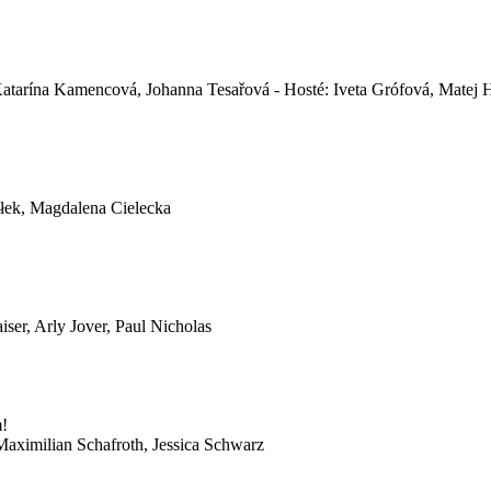
 Katarína Kamencová, Johanna Tesařová - Hosté: Iveta Grófová, Matej 
ałek, Magdalena Cielecka
iser, Arly Jover, Paul Nicholas
m!
Maximilian Schafroth, Jessica Schwarz