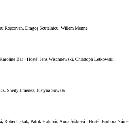
Petru Roşcovan, Dragoş Scutelnicu, Willem Menne
 Karoline Bär - Hosté: Jens Wischnewski, Christoph Letkowski
icz, Sheily Jimenez, Justyna Suwała
, Róbert Jakab, Patrik Holubář, Anna Šišková - Hosté: Barbora Náme