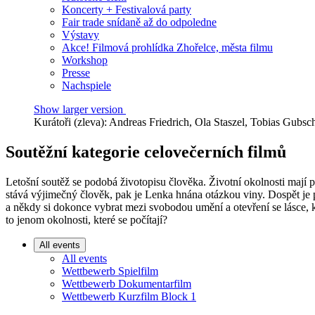
Koncerty + Festivalová party
Fair trade snídaně až do odpoledne
Výstavy
Akce! Filmová prohlídka Zhořelce, města filmu
Workshop
Presse
Nachspiele
Show larger version
Kurátoři (zleva): Andreas Friedrich, Ola Staszel, Tobias Gubsc
Soutěžní kategorie celovečerních filmů
Letošní soutěž se podobá životopisu člověka. Životní okolnosti mají př
stává výjimečný člověk, pak je Lenka hnána otázkou viny. Dospět je pro 
a někdy si dokonce vybrat mezi svobodou umění a otevření se lásce, 
to jenom okolnosti, které se počítají?
All events
All events
Wettbewerb Spielfilm
Wettbewerb Dokumentarfilm
Wettbewerb Kurzfilm Block 1