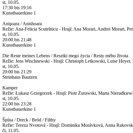
st, 10.05.
17:30 bis 19:16
Kunstbauerkino 1
Anişoara / Anishoara
Režie: Ana-Felicia Scutelnicu - Hrají: Ana Morari, Andrei Morari, 
st, 10.05.
20:00 bis 21:48
Kunstbauerkino 1
Die Reste meines Lebens / Resztki mego życia / Resty mého života
Režie: Jens Wischnewski - Hrají: Christoph Letkowski, Luise Heyer,
st, 10.05.
20:00 bis 21:29
Steinhaus Bautzen
Kamper
Režie: Łukasz Grzegorzek - Hrají: Piotr Żurawski, Marta Nieradkiew
st, 10.05.
22:00 bis 23:28
Kunstbauerkino 1
Špína / Dreck / Bród / Filthy
Režie: Tereza Nvotová - Hrají: Dominika Morávková, Anna Rakovská
čt, 11.05.