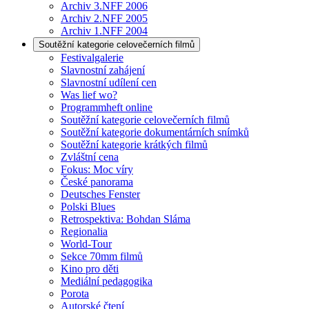
Archiv 3.NFF 2006
Archiv 2.NFF 2005
Archiv 1.NFF 2004
Soutěžní kategorie celovečerních filmů
Festivalgalerie
Slavnostní zahájení
Slavnostní udílení cen
Was lief wo?
Programmheft online
Soutěžní kategorie celovečerních filmů
Soutěžní kategorie dokumentárních snímků
Soutěžní kategorie krátkých filmů
Zvláštní cena
Fokus: Moc víry
České panorama
Deutsches Fenster
Polski Blues
Retrospektiva: Bohdan Sláma
Regionalia
World-Tour
Sekce 70mm filmů
Kino pro děti
Mediální pedagogika
Porota
Autorské čtení